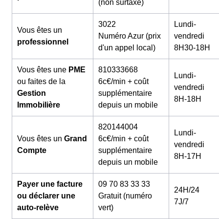
(non surtaxé)
3022
Lundi-
Vous êtes un
Numéro Azur (prix
vendredi
professionnel
d'un appel local)
8H30-18H
Vous êtes une
PME
810333668
Lundi-
ou faites de la
6c€/min + coût
vendredi
Gestion
supplémentaire
8H-18H
Immobilière
depuis un mobile
820144004
Lundi-
Vous êtes un
Grand
6c€/min + coût
vendredi
Compte
supplémentaire
8H-17H
depuis un mobile
Payer une facture
09 70 83 33 33
24H/24
ou déclarer une
Gratuit (numéro
7J/7
auto-relève
vert)