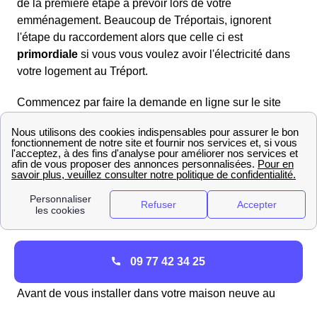
de la première étape à prévoir lors de votre
emménagement. Beaucoup de Tréportais, ignorent
l'étape du raccordement alors que celle ci est
primordiale
si vous vous voulez avoir l'électricité dans
votre logement au Tréport.
Commencez par faire la demande en ligne sur le site
d'Enedis https://www.enedis.fr/ en envoyant les
documents demandés donnant plus de renseignements
sur le plan du logement ainsi que son environnement.
La réponse d'Enedis se fera dans les semaines qui
suivent (1 à 2 mois) et comportera une
budgétisation
des coûts
des travaux liés au raccordement de votre
maison ou appartement au Tréport.
Le raccordement à l'électricité ERDF, quelles
09 77 42 34 25
démarches au Tréport ?
Avant de vous installer dans votre maison neuve au
Tréport, vous devrez effectuer quelques procédures