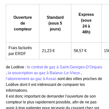
Express
Ouverture
Standard
(sous
de
(sous 5
24 à
compteur
jours)
48h)
Frais facturés
21,23 €
58,57 €
15
par ERDF
de Lodève :
le contrat de gaz à Saint-Georges-D'Orques
,
la souscription au gaz à Balaruc-Le-Vieux
,
l'abonnement au gaz à Assas
sont des villes proches de
Lodève dont il est intéressant de comparer les
informations.
Il est donc important de demander l'ouverture de son
compteur le plus rapidement possible, afin de ne pas
avoir à trop patienter pour recevoir du courant chez soi