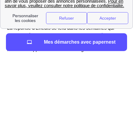
d'Enedis https://www.enedis.fr/ en envoyant les
documents demandés donnant plus de renseignements
sur le plan du logement ainsi que son environnement.
La réponse d'Enedis se fera dans les semaines qui
suivent (1 à 2 mois) et comportera une
budgétisation
Mes démarches avec papernest
des coûts
des travaux liés au raccordement de votre
maison ou appartement à Loon-Plage.
Le raccordement à l'électricité ERDF, quelles
démarches à Loon-Plage ?
Avant de vous installer dans votre maison neuve à
Loon-Plage, vous devrez effectuer quelques procédures
administratives.
Le raccordement à l'électricité
Raccorder votre maison ou logement neuf au réseau
d'électricité du département Nord est primordial pour
avoir l'électricité chez vous. Cette procédure nécessite
l'intervention d'Enedis Nord-Pas-De-Calais et a un coût
assez important, qui va être déterminé sur devis.
La