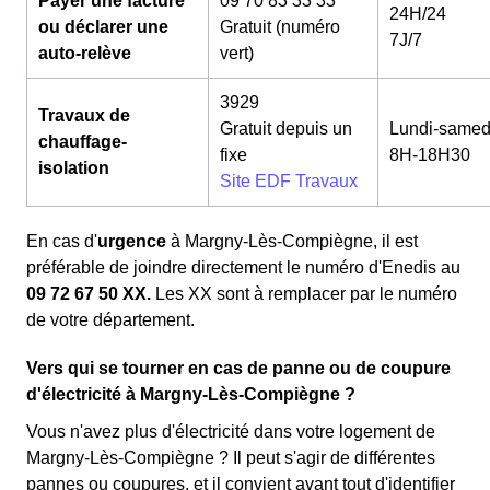
Payer une facture
09 70 83 33 33
24H/24
ou déclarer une
Gratuit (numéro
7J/7
auto-relève
vert)
3929
Travaux de
Gratuit depuis un
Lundi-samed
chauffage-
fixe
8H-18H30
isolation
Site EDF Travaux
En cas d'
urgence
à Margny-Lès-Compiègne, il est
préférable de joindre directement le numéro d'Enedis au
09 72 67 50 XX.
Les XX sont à remplacer par le numéro
de votre département.
Vers qui se tourner en cas de panne ou de coupure
d'électricité à Margny-Lès-Compiègne ?
Vous n'avez plus d'électricité dans votre logement de
Margny-Lès-Compiègne ? Il peut s'agir de différentes
pannes ou coupures, et il convient avant tout d'identifier