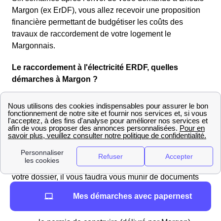
Margon (ex ErDF), vous allez recevoir une proposition
financière permettant de budgétiser les coûts des
travaux de raccordement de votre logement le
Margonnais.
Le raccordement à l'électricité ERDF, quelles
démarches à Margon ?
Le raccordement de votre maison neuve au réseau
électrique se fait via Enedis (ex-ErDF) qui est le
gestionnaire de réseau électrique sur 95% du territoire
français. Pour entamer la démarche d'un raccordement à
Margon, il faut contacter directement Enedis.
Dans le cas où vous souhaitez constituer vous même
votre dossier, il vous faudra vous munir de documents
relatifs à la construction de votre maison neuve à
Mes démarches avec papernest
Margon. Ces documents sont :