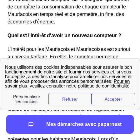
de connaître la consommation de chaque compteur le
Mauriacois en temps réel et de permettre, in fine, des
économies d'énergie.
Quel est l'intérêt d'avoir un nouveau compteur ?
L'intérêt pour les Mauriacois et Mauriacoises est surtout
au niveau tarifaire. En effet, le compteur permet de
suivre en temps réel la consommation exacte du
logement dans la ville Mauriac. Ainsi, les factures ne
sont pas choisies sur l'estimation mais une
consommation à Mauriac réelle car la relève se fait à
distance tous les mois. De plus, lors d'un
déménagement pour une habitation Mauriacoises, la
facture de résiliation ou les factures de régularisation
seront plus faibles car ce sera selon la consommation
Mes démarches avec papernest
faite dans le 15200 (Cantal). Enfin, un intérêt est le fait
que les interventions à domicile seront beaucoup moins
présentes pour les habitants Mauriacois. Lors d'un