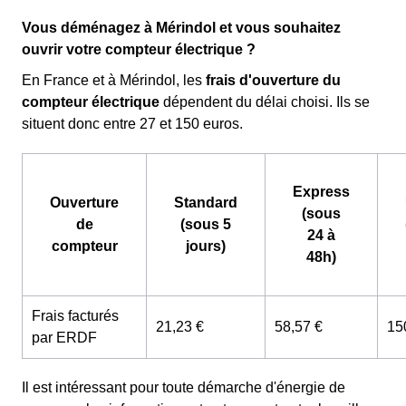
Vous déménagez à Mérindol et vous souhaitez
ouvrir votre compteur électrique ?
En France et à Mérindol, les
frais d'ouverture du
compteur électrique
dépendent du délai choisi. Ils se
situent donc entre 27 et 150 euros.
Express
Ouverture
Standard
(sous
de
(sous 5
24 à
compteur
jours)
48h)
Frais facturés
21,23 €
58,57 €
15
par ERDF
Il est intéressant pour toute démarche d'énergie de