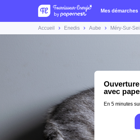
Mes démarches
Accueil
Enedis
Aube
Méry-Sur-Se