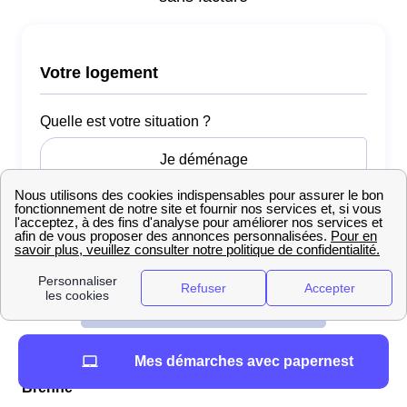
Mes démarches avec papernest
Ouvrir un compteur électrique EDF à Mézières-En-
Brenne