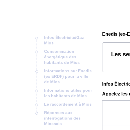
Enedis (ex-E
Infos Électricité/Gaz
Mios
Consommation
Les se
énergétique des
habitants de Mios
Informations sur Enedis
(ex ERDF) pour la ville
de Mios
Infos Électri
Informations utiles pour
Appelez les 
les habitants de Mios
Le raccordement à Mios
Réponses aux
interrogations des
Miossais