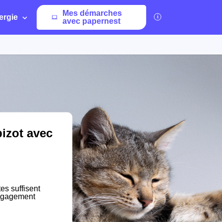
Mes démarches
ergie
avec papernest