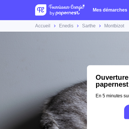
Mes démarches
Accueil
Enedis
Sarthe
Montbizot