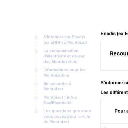
Enedis (ex-E
S'informer sur Enedis
(ex ERDF) à Montbizot
La consommation
Recour
d'électricité et de gaz
des Montbizotins
Informations pour les
Montbizotins
S'informer s
Se raccorder à
Montbizot
Les différen
Montbizot : infos
Gaz/Electricité
Les questions que vous
Pour 
vous posez pour la ville
de Montbizot