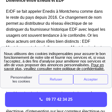
Différence entre Enedis et EDF
ErDF se fait appeler Enedis à Montchenu comme dans
le reste du pays depuis 2016. Ce changement de nom
permet au distributeur du réseau électrique de se
distinguer du fournisseur historique EDF avec lequel les
usagers ont souvent tendance à le confondre. Or les
deux acteurs ont deux rôles bien distincts : EDF
Montchenu est chargé d'assurer aux Montchaniards et
aux Montchaniardes un accès à l'énergie via un
abonnement électrique, tandis qu'Enedis Montchenu
s'occupe de la gestion du réseau d'électricité.
Quels changements cela entraîne-t-il pour les
habitants de Montchenu ?
Les Montchaniards peuvent toujours s'adresser à
09 77 42 34 25
Enedis pour les mêmes raisons qu'auparavant, c'est-à-
dire les demandes de raccordement au réseau
électrique, d'intervention sur leur compteur électrique ou