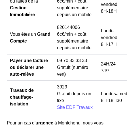
ou faites de la
6c€/min + coût
vendredi
Gestion
supplémentaire
8H-18H
Immobilière
depuis un mobile
820144006
Lundi-
Vous êtes un
Grand
6c€/min + coût
vendredi
Compte
supplémentaire
8H-17H
depuis un mobile
Payer une facture
09 70 83 33 33
24H/24
ou déclarer une
Gratuit (numéro
7J/7
auto-relève
vert)
3929
Travaux de
Gratuit depuis un
Lundi-samed
chauffage-
fixe
8H-18H30
isolation
Site EDF Travaux
Pour un cas d'
urgence
à Montchenu, nous vous