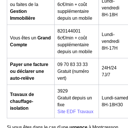
Lundi-
ou faites de la
6c€/min + coût
vendredi
Gestion
supplémentaire
8H-18H
Immobilière
depuis un mobile
820144001
Lundi-
Vous êtes un
Grand
6c€/min + coût
vendredi
Compte
supplémentaire
8H-17H
depuis un mobile
Payer une facture
09 70 83 33 33
24H/24
ou déclarer une
Gratuit (numéro
7J/7
auto-relève
vert)
3929
Travaux de
Gratuit depuis un
Lundi-samed
chauffage-
fixe
8H-18H30
isolation
Site EDF Travaux
Si vous êtes dans le cas d'une
urgence
à Montcresson,