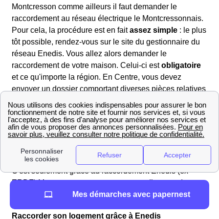
Montcresson comme ailleurs il faut demander le
raccordement au réseau électrique le Montcressonnais.
Pour cela, la procédure est en fait
assez simple
: le plus
tôt possible, rendez-vous sur le site du gestionnaire du
réseau Enedis. Vous allez alors demander le
raccordement de votre maison. Celui-ci est
obligatoire
et ce qu'importe la région. En Centre, vous devez
envoyer un dossier comportant diverses pièces relatives
à la construction de votre maison : un extrait du
cadastre, le permis de construire, un plan de masse du
domicile, et quelques photos des installations. Comptez
au moins six semaines de délai pour avoir une réponse
de la part d'Enedis Loiret, car les demandes de
raccordement en Centre sont nombreuses.
C'est seulement grâce au raccordement Enedis (ex-
ERDF) Montcresson que vous pourrez disposer de
Mes démarches avec papernest
l'électricité dans votre nouvelle maison !
Raccorder son logement grâce à Enedis