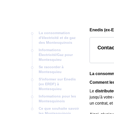
Enedis (ex-
La consommation
d'électricité et de gaz
des Montesquinois
Contac
Informations
Électricité/Gaz pour
Montesquieu
Se raccorder à
Montesquieu
La consommat
S'informer sur Enedis
Comment les 
(ex ERDF) à
Montesquieu
Le
distribute
Informations pour les
jusqu'à votre
Montesquinois
un contrat, et
Ce que souhaite savoir
les Montesquinois