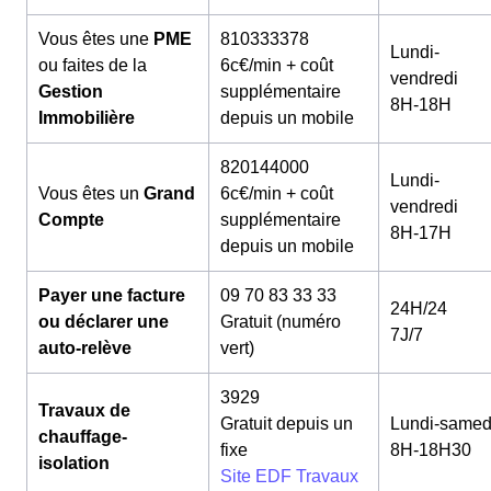
Vous êtes une
PME
810333378
Lundi-
ou faites de la
6c€/min + coût
vendredi
Gestion
supplémentaire
8H-18H
Immobilière
depuis un mobile
820144000
Lundi-
Vous êtes un
Grand
6c€/min + coût
vendredi
Compte
supplémentaire
8H-17H
depuis un mobile
Payer une facture
09 70 83 33 33
24H/24
ou déclarer une
Gratuit (numéro
7J/7
auto-relève
vert)
3929
Travaux de
Gratuit depuis un
Lundi-samed
chauffage-
fixe
8H-18H30
isolation
Site EDF Travaux