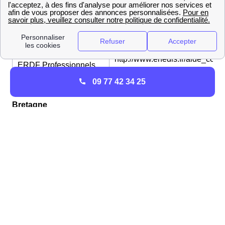
http://www.enedis.fr/aide_conta
ERDF Particuliers
Pour contacter le
Service Raccordement Bretag
service de
:
raccordement au réseau
http://www.enedis.fr/aide_conta
ERDF Professionnels
09 77 42 34 25
Ouvrez votre compteur d'électricité à Mûr-De-
Bretagne
En fonction du délai que vous choisissez, l'ouverture de
votre
compteur électrique
à Mûr-De-Bretagne vous
coutera entre 27 et 150 euros.
Express
Ouverture
Standard
(sous
de
(sous 5
24 à
compteur
jours)
48h)