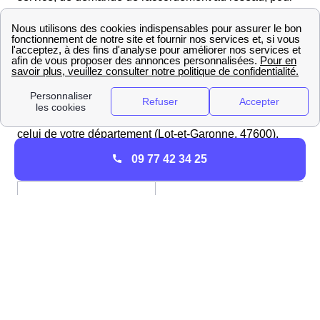
la réalisation du relevé de compteur. Cependant, Enedis
ne s'occupe pas des contrats des utilisateurs,
contrairement à EDF. Pour une souscription, une
résiliation ou un déménagement, la gestion de
l'abonnement revient à EDF ou à l'autre fournisseur que
vous avez choisi. Vous devrez donc contacter le service
client de Nérac de votre fournisseur, ou s'il n'existe pas
celui de votre département (Lot-et-Garonne, 47600).
09 77 42 34 25
Joindre ErDF à Nérac, selon vos besoins
Pour appeler le
service de
09 72 67 50 47 (non
dépannage
surtaxé)
ERDF
Pour contacter le
Service Raccordement Aquitai