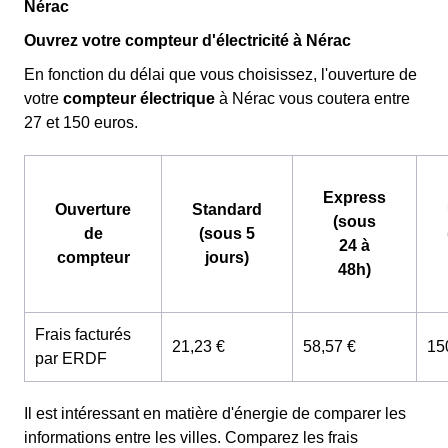
Nérac
Ouvrez votre compteur d'électricité à Nérac
En fonction du délai que vous choisissez, l'ouverture de
votre
compteur électrique
à Nérac vous coutera entre
27 et 150 euros.
Express
Ouverture
Standard
(sous
de
(sous 5
24 à
compteur
jours)
48h)
Frais facturés
21,23 €
58,57 €
15
par ERDF
Il est intéressant en matière d'énergie de comparer les
informations entre les villes. Comparez les frais