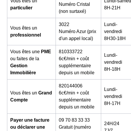
Vous êtes un
Lundi-samed
Numéro Cristal
particulier
8H-21H
(non surtaxé)
3022
Lundi-
Vous êtes un
Numéro Azur (prix
vendredi
professionnel
d'un appel local)
8H30-18H
Vous êtes une
PME
810333722
Lundi-
ou faites de la
6c€/min + coût
vendredi
Gestion
supplémentaire
8H-18H
Immobilière
depuis un mobile
820144006
Lundi-
Vous êtes un
Grand
6c€/min + coût
vendredi
Compte
supplémentaire
8H-17H
depuis un mobile
Payer une facture
09 70 83 33 33
24H/24
ou déclarer une
Gratuit (numéro
7J/7