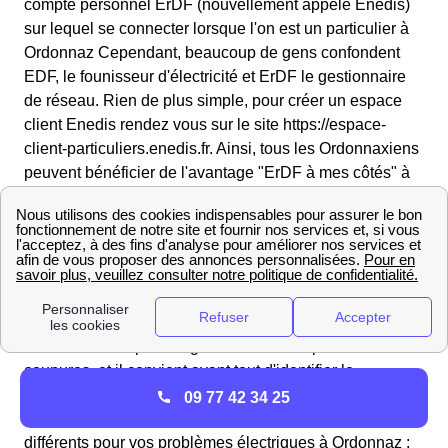
compte personnel ErDF (nouvellement appelé Enedis)
sur lequel se connecter lorsque l'on est un particulier à
Ordonnaz Cependant, beaucoup de gens confondent
EDF, le founisseur d'électricité et ErDF le gestionnaire
de réseau. Rien de plus simple, pour créer un espace
client Enedis rendez vous sur le site https://espace-
client-particuliers.enedis.fr. Ainsi, tous les Ordonnaxiens
peuvent bénéficier de l'avantage "ErDF à mes côtés" à
Ordonnaz pour modifier leurs données personnelles ou
mettre à jour leurs contrats.
Vers qui se tourner en cas de panne ou de coupure
d'électricité à Ordonnaz ?
Vous n'avez plus d'électricité dans votre logement
d'Ordonnaz ? Il peut s'agir de différentes pannes ou
coupures, et il convient avant tout d'identifier le
problème pour être sûr de s'adresser au bon
09 77 42 34 25
interlocuteur. Il existe en effet deux interlocuteurs
différents pour vos problèmes électriques à Ordonnaz :