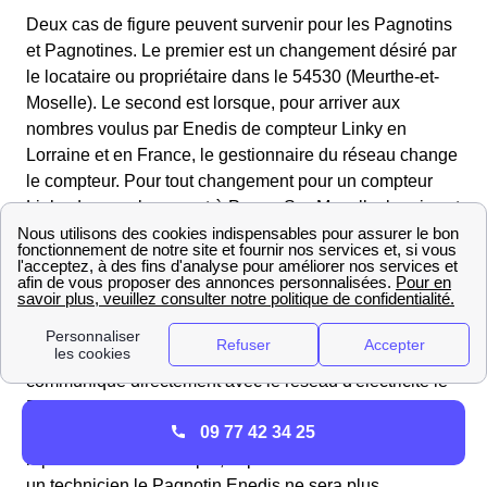
Deux cas de figure peuvent survenir pour les Pagnotins
et Pagnotines. Le premier est un changement désiré par
le locataire ou propriétaire dans le 54530 (Meurthe-et-
Moselle). Le second est lorsque, pour arriver aux
nombres voulus par Enedis de compteur Linky en
Lorraine et en France, le gestionnaire du réseau change
le compteur. Pour tout changement pour un compteur
Linky dans un logement à Pagny-Sur-Moselle, le prix est
gratuit.
Quelles sont les fonctionnalités de ce nouveau
compteur pour les Pagnotins ?
Linky est un compteur "intelligent" donc qui
communique directement avec le réseau d'électricité le
Pagnotin. Celui-ci va permettre aux habitants du 54530
09 77 42 34 25
(Meurthe-et-Moselle) de faire leurs démarches plus
rapidement. Par exemple, la prise de rendez-vous avec
un technicien le Pagnotin Enedis ne sera plus