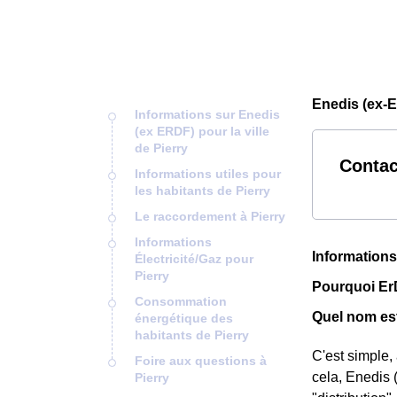
Enedis (ex-E
Informations sur Enedis
(ex ERDF) pour la ville
de Pierry
Contac
Informations utiles pour
les habitants de Pierry
Le raccordement à Pierry
Informations
Informations
Électricité/Gaz pour
Pierry
Pourquoi ErD
Consommation
Quel nom est
énergétique des
habitants de Pierry
C'est simple,
Foire aux questions à
cela, Enedis 
Pierry