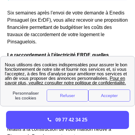
Six semaines après l'envoi de votre demande à Enedis
Pinsaguel (ex ErDF), vous allez recevoir une proposition
financière permettant de budgétiser les coûts des
travaux de raccordement de votre logement le
Pinsaguelois.
Le raccordement à l'électricité ERDF, quelles
démarches à Pinsaguel ?
Le raccordement de votre maison neuve au réseau
électrique se fait via Enedis (ex-ErDF) qui est le
gestionnaire de réseau électrique sur 95% du territoire
français. Pour entamer la démarche d'un raccordement à
Pinsaguel, il faut contacter directement Enedis.
Dans le cas où vous souhaitez constituer vous même
09 77 42 34 25
votre dossier, il vous faudra vous munir de documents
relatifs à la construction de votre maison neuve à