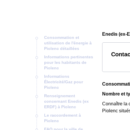
Enedis (ex-E
Consommation et
utilisation de l'énergie à
Piolenc détaillées
Contac
Informations pertinentes
pour les habitants de
Piolenc
Informations
Électricité/Gaz pour
Consommation
Piolenc
Nombre et ty
Renseignement
concernant Enedis (ex
Connaître la 
ERDF) à Piolenc
Piolenc situé
Le raccordement à
Piolenc
FAQ pour la ville de