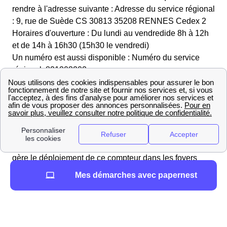
rendre à l'adresse suivante : Adresse du service régional
: 9, rue de Suède CS 30813 35208 RENNES Cedex 2
Horaires d'ouverture : Du lundi au vendredide 8h à 12h
et de 14h à 16h30 (15h30 le vendredi)
Un numéro est aussi disponible : Numéro du service
régional: 821203202
Peut-on refuser la pose du compteur Linky à
Ploumilliau?
Le compteur Linky est en passe d'être déployé partout
en France, dans la région de Bretagne, y compris à
Ploumilliau Enedis Côtes-d'Armor est l'organisme qui
gère le déploiement de ce compteur dans les foyers
français. Pour toute question à ce sujet, vous pouvez
Mes démarches avec papernest
joindre Enedis au 09 72 67 50 22 ou par mail.
Est-ce légal de refuser Linky ?
Il est impossible
légalement de refuser l'installation du compteur Linky à