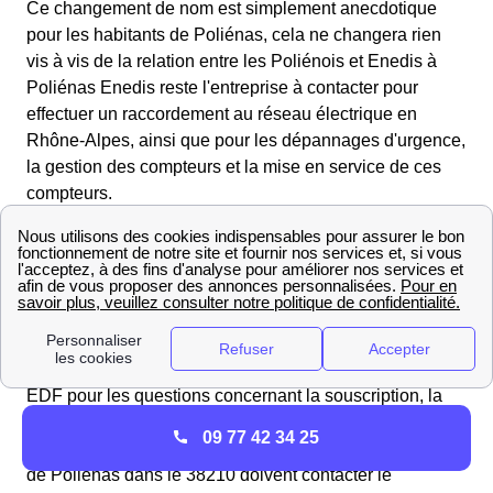
Ce changement de nom est simplement anecdotique
pour les habitants de Poliénas, cela ne changera rien
vis à vis de la relation entre les Poliénois et Enedis à
Poliénas Enedis reste l'entreprise à contacter pour
effectuer un raccordement au réseau électrique en
Rhône-Alpes, ainsi que pour les dépannages d'urgence,
la gestion des compteurs et la mise en service de ces
compteurs.
La différenciation entre Enedis et EDF
Contrairement à Enedis, EDF est un fournisseur
d'électricité, EDF à Poliénas est seulement responsable
de proposer des offres d'électricité et de gaz auxquelles
les Poliénois peuvent souscrire. Il faut donc contacter
EDF pour les questions concernant la souscription, la
résiliation et le déménagement des abonnements à
09 77 42 34 25
l'électricité. Pour toutes autres démarches les habitants
de Poliénas dans le 38210 doivent contacter le