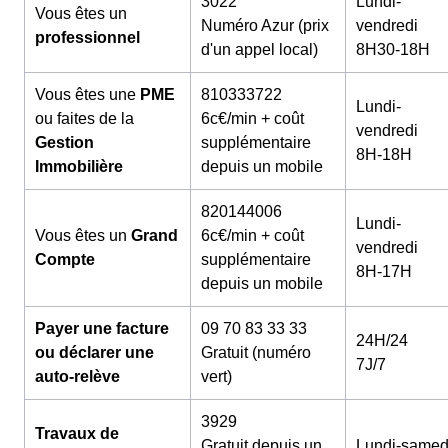
3022
Lundi-
Vous êtes un
Numéro Azur (prix
vendredi
professionnel
d'un appel local)
8H30-18H
Vous êtes une
PME
810333722
Lundi-
ou faites de la
6c€/min + coût
vendredi
Gestion
supplémentaire
8H-18H
Immobilière
depuis un mobile
820144006
Lundi-
Vous êtes un
Grand
6c€/min + coût
vendredi
Compte
supplémentaire
8H-17H
depuis un mobile
Payer une facture
09 70 83 33 33
24H/24
ou déclarer une
Gratuit (numéro
7J/7
auto-relève
vert)
3929
Travaux de
Gratuit depuis un
Lundi-samed