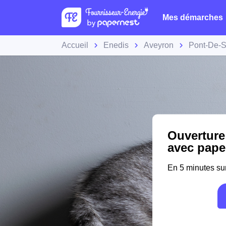
Mes démarches
Accueil
Enedis
Aveyron
Pont-De-S