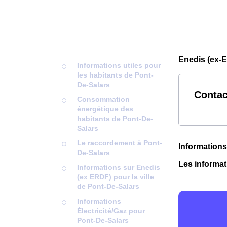
Enedis (ex-E
Informations utiles pour
les habitants de Pont-
De-Salars
Contac
Consommation
énergétique des
habitants de Pont-De-
Salars
Le raccordement à Pont-
Informations
De-Salars
Les informat
Informations sur Enedis
(ex ERDF) pour la ville
de Pont-De-Salars
Informations
Électricité/Gaz pour
Pont-De-Salars