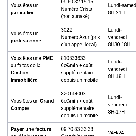
09 69 32 15 15
Vous êtes un
Lundi-samed
Numéro Cristal
particulier
8H-21H
(non surtaxé)
3022
Lundi-
Vous êtes un
Numéro Azur (prix
vendredi
professionnel
d'un appel local)
8H30-18H
Vous êtes une
PME
810333633
Lundi-
ou faites de la
6c€/min + coût
vendredi
Gestion
supplémentaire
8H-18H
Immobilière
depuis un mobile
820144003
Lundi-
Vous êtes un
Grand
6c€/min + coût
vendredi
Compte
supplémentaire
8H-17H
depuis un mobile
Payer une facture
09 70 83 33 33
24H/24