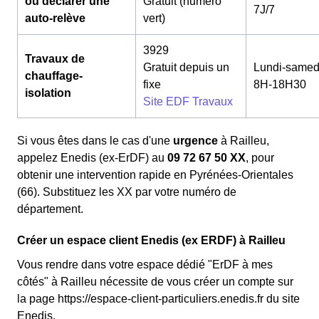
ou déclarer une
Gratuit (numéro
7J/7
auto-relève
vert)
3929
Travaux de
Gratuit depuis un
Lundi-samed
chauffage-
fixe
8H-18H30
isolation
Site EDF Travaux
Si vous êtes dans le cas d'une
urgence
à Railleu,
appelez Enedis (ex-ErDF) au
09 72 67 50 XX
, pour
obtenir une intervention rapide en Pyrénées-Orientales
(66). Substituez les XX par votre numéro de
département.
Créer un espace client Enedis (ex ERDF) à Railleu
Vous rendre dans votre espace dédié "ErDF à mes
côtés" à Railleu nécessite de vous créer un compte sur
la page https://espace-client-particuliers.enedis.fr du site
Enedis.