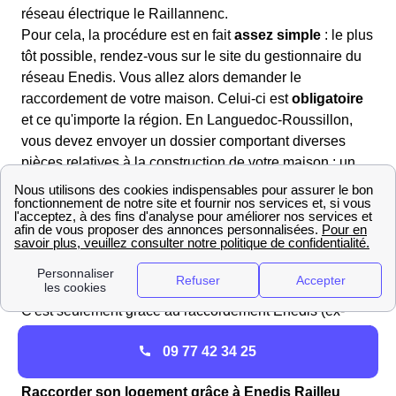
réseau électrique le Raillannenc.
Pour cela, la procédure est en fait
assez simple
: le plus
tôt possible, rendez-vous sur le site du gestionnaire du
réseau Enedis. Vous allez alors demander le
raccordement de votre maison. Celui-ci est
obligatoire
et ce qu'importe la région. En Languedoc-Roussillon,
vous devez envoyer un dossier comportant diverses
pièces relatives à la construction de votre maison : un
extrait du cadastre, le permis de construire, un plan de
masse du domicile, et quelques photos des installations.
Comptez au moins six semaines de délai pour avoir une
réponse de la part d'Enedis Pyrénées-Orientales, car les
demandes de raccordement en Languedoc-Roussillon
sont nombreuses.
C'est seulement grâce au raccordement Enedis (ex-
ERDF) Railleu que vous pourrez disposer de l'électricité
09 77 42 34 25
dans votre nouvelle maison !
Raccorder son logement grâce à Enedis Railleu