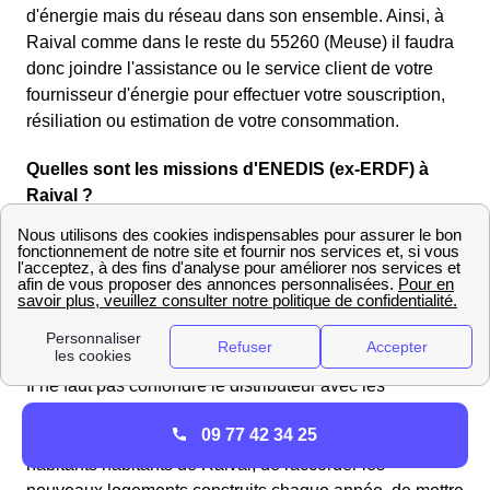
d'énergie mais du réseau dans son ensemble. Ainsi, à
Raival comme dans le reste du 55260 (Meuse) il faudra
donc joindre l'assistance ou le service client de votre
fournisseur d'énergie pour effectuer votre souscription,
résiliation ou estimation de votre consommation.
Quelles sont les missions d'ENEDIS (ex-ERDF) à
Raival ?
à Raival, Enedis est ce qu'on appelle un gestionnaire de
réseau de distribution, ou un distributeur. Il a le
monopole de cette activité sur 95% du territoire français,
les 5% restants étant gérés par des Entreprises Locales
de Distribution (ELD) mandatées par les communes.
Il ne faut pas confondre le distributeur avec les
nombreux fournisseurs d'électricité de Raival : le rôle
09 77 42 34 25
principal d'Enedis, c'est d'amener l'électricité aux
habitants habitants de Raival, de raccorder les