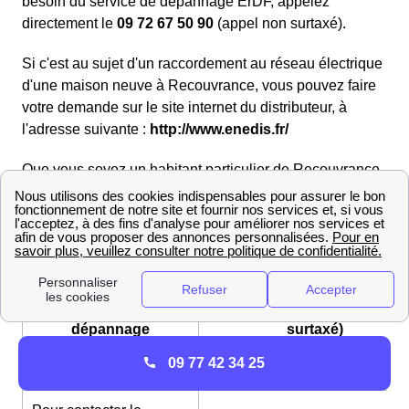
besoin du service de dépannage ErDF, appelez
directement le
09 72 67 50 90
(appel non surtaxé).
Si c'est au sujet d'un raccordement au réseau électrique
d'une maison neuve à Recouvrance, vous pouvez faire
votre demande sur le site internet du distributeur, à
l'adresse suivante :
http://www.enedis.fr/
Que vous soyez un habitant particulier de Recouvrance
ou un professionnel l'habitant de Recouvrance
souhaitant faire un raccordement au réseau ErDF, c'est
vers cette adresse qu'il faut se tourner.
Pour appeler le
service de
09 72 67 50 90 140 (non
dépannage
surtaxé)
ERDF
09 77 42 34 25