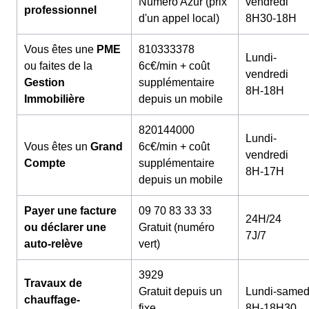
Numéro Azur (prix
vendredi
professionnel
d'un appel local)
8H30-18H
Vous êtes une
PME
810333378
Lundi-
ou faites de la
6c€/min + coût
vendredi
Gestion
supplémentaire
8H-18H
Immobilière
depuis un mobile
820144000
Lundi-
Vous êtes un
Grand
6c€/min + coût
vendredi
Compte
supplémentaire
8H-17H
depuis un mobile
Payer une facture
09 70 83 33 33
24H/24
ou déclarer une
Gratuit (numéro
7J/7
auto-relève
vert)
3929
Travaux de
Gratuit depuis un
Lundi-samed
chauffage-
fixe
8H-18H30