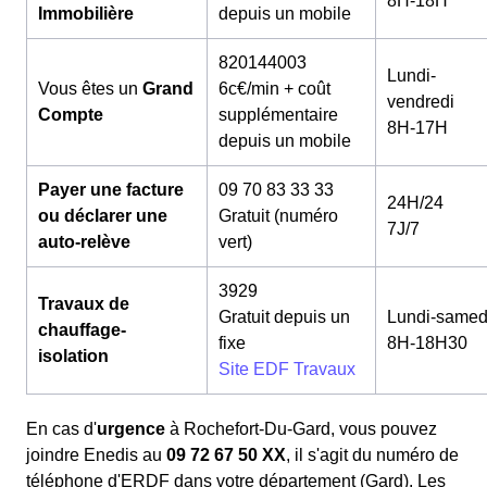
8H-18H
Immobilière
depuis un mobile
820144003
Lundi-
Vous êtes un
Grand
6c€/min + coût
vendredi
Compte
supplémentaire
8H-17H
depuis un mobile
Payer une facture
09 70 83 33 33
24H/24
ou déclarer une
Gratuit (numéro
7J/7
auto-relève
vert)
3929
Travaux de
Gratuit depuis un
Lundi-samed
chauffage-
fixe
8H-18H30
isolation
Site EDF Travaux
En cas d'
urgence
à Rochefort-Du-Gard, vous pouvez
joindre Enedis au
09 72 67 50 XX
, il s'agit du numéro de
téléphone d'ERDF dans votre département (Gard). Les