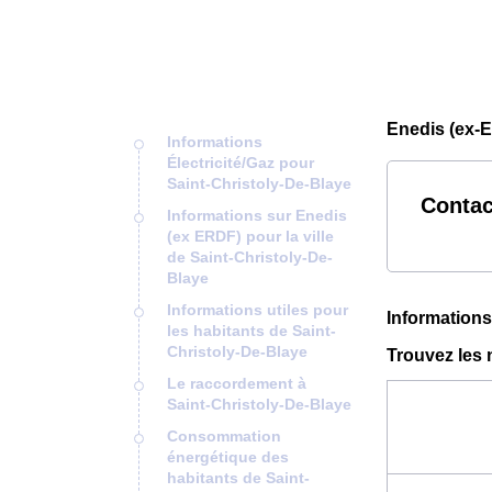
Enedis (ex-E
Informations
Électricité/Gaz pour
Saint-Christoly-De-Blaye
Contac
Informations sur Enedis
(ex ERDF) pour la ville
de Saint-Christoly-De-
Blaye
Informations utiles pour
Informations
les habitants de Saint-
Christoly-De-Blaye
Trouvez les 
Le raccordement à
Saint-Christoly-De-Blaye
Consommation
énergétique des
habitants de Saint-