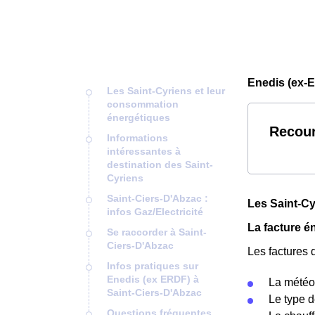
Enedis (ex-E
Les Saint-Cyriens et leur
consommation
énergétiques
Recour
Informations
intéressantes à
destination des Saint-
Cyriens
Saint-Ciers-D'Abzac :
Les Saint-Cy
infos Gaz/Electricité
La facture é
Se raccorder à Saint-
Ciers-D'Abzac
Les factures 
Infos pratiques sur
Enedis (ex ERDF) à
La météo 
Saint-Ciers-D'Abzac
Le type 
Questions fréquentes