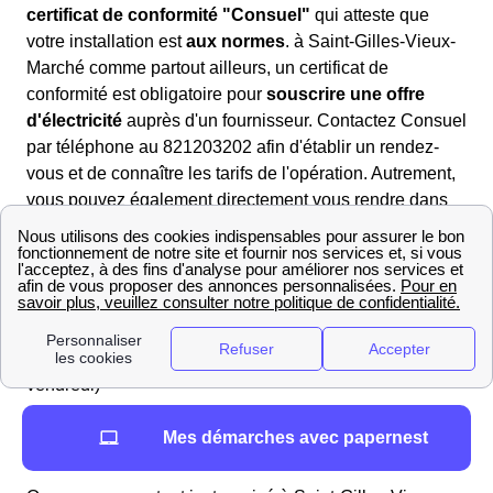
certificat de conformité "Consuel"
qui atteste que
votre installation est
aux normes
. à Saint-Gilles-Vieux-
Marché comme partout ailleurs, un certificat de
conformité est obligatoire pour
souscrire une offre
d'électricité
auprès d'un fournisseur. Contactez Consuel
par téléphone au 821203202 afin d'établir un rendez-
vous et de connaître les tarifs de l'opération. Autrement,
vous pouvez également directement vous rendre dans
l'agence la plus proche
de Saint-Gilles-Vieux-Marché
(22 530) : 9, rue de Suède CS 30813 35208 RENNES
Cedex 2
Pensez à bien prendre en compte les horaires
d'ouvertures indiqués ci-dessous : Du lundi au
vendredide 8h à 12h et de 14h à 16h30 (15h30 le
vendredi)
Mairie de Saint-Gilles-Vieux-Marché : informations
Mes démarches avec papernest
pratiques et contacts