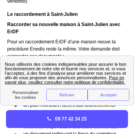
vendredi)
Le raccordement à Saint-Julien
Raccorder sa nouvelle maison à Saint-Julien avec
ErDF
Pour un raccordement ErDF d'une maison neuve la
procédure Enedis reste la même. Votre demande doit
comporter ces documents :
un extrait de votre plan cadastral
accompagné d'une autorisation de construire
des documents permettant de connaître
l'environnement le Saint-Juliennois de votre
logement
un plan montrant l'accès aux branchements
de réseaux à Saint-Julien
09 77 42 34 25
une déclaration sur l'honneur affirmant que
vous êtes responsable des coûts des travaux
un document indiquant la force du compteur