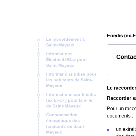
Enedis (ex-
Le raccordement à
Saint-Mayeux
Informations
Contac
Électricité/Gaz pour
Saint-Mayeux
Informations utiles pour
les habitants de Saint-
Mayeux
Le raccorde
Informations sur Enedis
Raccorder s
(ex ERDF) pour la ville
de Saint-Mayeux
Pour un racc
Consommation
documents :
énergétique des
habitants de Saint-
un extrai
Mayeux