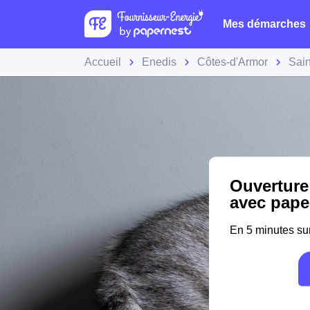
Mes démarches
Accueil
Enedis
Côtes-d'Armor
Sai