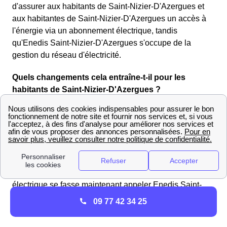
d'assurer aux habitants de Saint-Nizier-D'Azergues et
aux habitantes de Saint-Nizier-D'Azergues un accès à
l'énergie via un abonnement électrique, tandis
qu'Enedis Saint-Nizier-D'Azergues s'occupe de la
gestion du réseau d'électricité.
Quels changements cela entraîne-t-il pour les
habitants de Saint-Nizier-D'Azergues ?
Les habitants de Saint-Nizier-D'Azergues peuvent
toujours s'adresser à Enedis pour les mêmes raisons
qu'auparavant, c'est-à-dire les demandes de
raccordement au réseau électrique, d'intervention sur
leur compteur électrique ou de dépannage d'urgence
entre autres. Le fait que le gestionnaire du réseau
électrique se fasse maintenant appeler Enedis Saint-
Nizier-D'Azergues et non pas ErDF Saint-Nizier-
09 77 42 34 25
D'Azergues ne change rien pour eux.