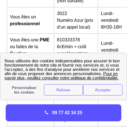
(non surtaxé)
3022
Lundi-
Vous êtes un
Numéro Azur (prix
vendredi
professionnel
d'un appel local)
8H30-18H
Vous êtes une
PME
810333378
Lundi-
ou faites de la
6c€/min + coût
vendredi
Gestion
supplémentaire
8H-18H
Immobilière
depuis un mobile
820144000
Lundi-
Vous êtes un
Grand
6c€/min + coût
vendredi
Compte
supplémentaire
8H-17H
depuis un mobile
Payer une facture
09 70 83 33 33
24H/24
09 77 42 34 25
ou déclarer une
Gratuit (numéro
7J/7
auto-relève
vert)