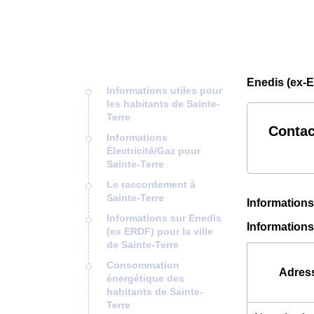
Enedis (ex-E
Informations utiles pour
les habitants de Sainte-
Terre
Contac
Informations
Électricité/Gaz pour
Sainte-Terre
Le raccordement à
Sainte-Terre
Informations
Informations sur Enedis
Informations
(ex ERDF) pour la ville
de Sainte-Terre
Consommation
Adres
énergétique des
habitants de Sainte-
Terre