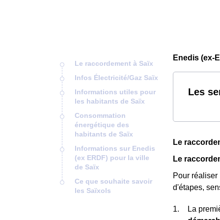
Enedis (ex-E
Le raccordement à Saïx
Infos Électricité/Gaz Saïx
Les se
Informations utiles pour
les habitants de Saïx
Consommation
énergétique des
habitants de Saïx
Le raccorde
Informations sur Enedis
(ex ERDF) pour la ville
Le raccordem
de Saïx
Pour réaliser
Ce que souhaite savoir
d'étapes, se
les Saïxols
La premiè