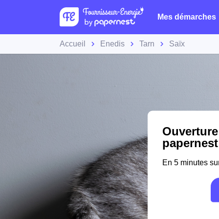
Mes démarches
Accueil
Enedis
Tarn
Saïx