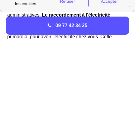
Avant de vous installer dans votre maison neuve à
Santilly, vous devrez effectuer quelques procédures
administratives.
Le raccordement à l'électricité
Raccorder votre maison ou logement neuf au réseau
09 77 42 34 25
d'électricité du département Saône-et-Loire est
primordial pour avoir l'électricité chez vous. Cette
procédure nécessite l'intervention d'Enedis Bourgogne
et a un coût assez important, qui va être déterminé sur
devis.
La démarche
Pour faire raccorder votre logement
l'habitant de Santilly à l'électricité, contactez Enedis soit
par téléphone, soit via leur site Internet. Ils vont alors
vous demander divers documents relatifs à votre maison
: un extrait du cadastre, le permis de construire délivré
par la mairie de Santilly...
Et ensuite...
Il faut s'y prendre
trois à six mois avant votre arrivée effective dans votre
logement de Santilly pour demander votre raccordement
au réseau électrique. Une fois que celui-ci sera fait, vous
allez pouvoir souscrire un contrat et mettre en service le
compteur EDF.