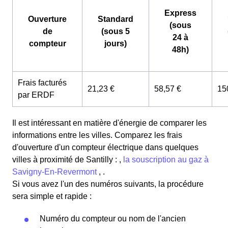
Express
Ouverture
Standard
(sous
de
(sous 5
24 à
compteur
jours)
48h)
Frais facturés
21,23 €
58,57 €
15
par ERDF
Il est intéressant en matière d'énergie de comparer les
informations entre les villes. Comparez les frais
d'ouverture d'un compteur électrique dans quelques
villes à proximité de Santilly : ,
la souscription au gaz à
Savigny-En-Revermont
, .
Si vous avez l'un des numéros suivants, la procédure
sera simple et rapide :
Numéro du compteur ou nom de l'ancien