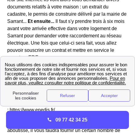
documents relatifs à votre maison : un extrait du
cadastre, le permis de construire délivré par la mairie de
Sarrant...
Et ensuite...
Il faut s'y prendre trois à six mois
avant votre arrivée effective dans votre logement de
Sarrant pour demander votre raccordement au réseau
électrique. Une fois que celui-ci sera fait, vous allez
pouvoir souscrire un contrat et mettre en service le
compteur EDF.
Raccorder son logement grâce à Enedis Sarrant
Afin de réaliser un
raccordement
de votre logement de
Sarrant au réseau électrique le Sarrantais, il vous faut
envoyer un
dossier au gestionnaire de réseau
Enedis
(ex ErDF). Cela peut se faire sur le site Internet d'Enedis
: https://www.enedis.fr/.
09 77 42 34 25
Pour que ce dossier soit complet et que la demande
aboutisse, il vous faudra fournir un certain nombre de