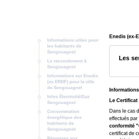
Enedis (ex-
Informations utiles pour
les habitants de
Sengouagnet
Les se
Le raccordement à
Sengouagnet
Informations sur Enedis
(ex ERDF) pour la ville
de Sengouagnet
Informations
Infos Électricité/Gaz
Le Certifica
Sengouagnet
Dans le cas d
Consommation
énergétique des
effectués par
habitants de
conformité 
Sengouagnet
certificat de 
Réponses aux