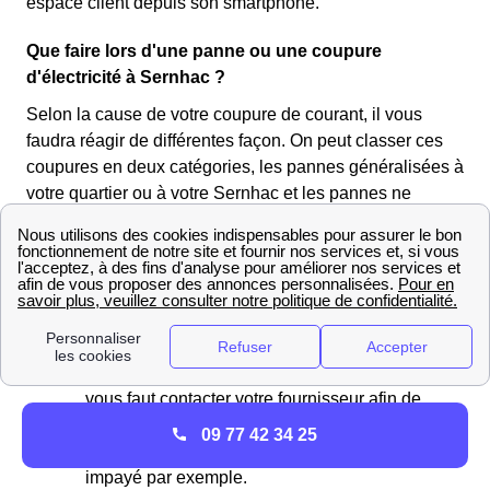
espace client depuis son smartphone.
Que faire lors d'une panne ou une coupure
d'électricité à Sernhac ?
Selon la cause de votre coupure de courant, il vous
faudra réagir de différentes façon. On peut classer ces
coupures en deux catégories, les pannes généralisées à
votre quartier ou à votre Sernhac et les pannes ne
concernant que votre habitation.
Pour les pannes généralisées il n'y a pas
grand chose à faire à part contacter Enedis
afin d'obtenir des renseignements sur le
problème et d'éventuellement les prévenir.
Pour les plus petites pannes localisées, il
vous faut contacter votre fournisseur afin de
savoir si votre coupure est normale et qu'elle
09 77 42 34 25
est due à une action de leur part suite à un
impayé par exemple.