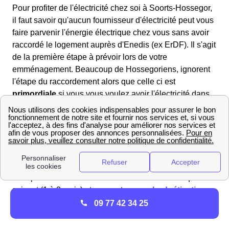
Pour profiter de l'électricité chez soi à Soorts-Hossegor,
il faut savoir qu'aucun fournisseur d'électricité peut vous
faire parvenir l'énergie électrique chez vous sans avoir
raccordé le logement auprès d'Enedis (ex ErDF). Il s'agit
de la première étape à prévoir lors de votre
emménagement. Beaucoup de Hossegoriens, ignorent
l'étape du raccordement alors que celle ci est
primordiale
si vous vous voulez avoir l'électricité dans
votre logement à Soorts-Hossegor.
Commencez par faire la demande en ligne sur le site
d'Enedis https://www.enedis.fr/ en envoyant les
documents demandés donnant plus de renseignements
sur le plan du logement ainsi que son environnement.
La réponse d'Enedis se fera dans les semaines qui
suivent (1 à 2 mois) et comportera une
budgétisation
des coûts
des travaux liés au raccordement de votre
09 77 42 34 25
maison ou appartement à Soorts-Hossegor.