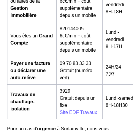
ou faites de la
6c€/min + coût
vendredi
Gestion
supplémentaire
8H-18H
Immobilière
depuis un mobile
820144005
Lundi-
Vous êtes un
Grand
6c€/min + coût
vendredi
Compte
supplémentaire
8H-17H
depuis un mobile
Payer une facture
09 70 83 33 33
24H/24
ou déclarer une
Gratuit (numéro
7J/7
auto-relève
vert)
3929
Travaux de
Gratuit depuis un
Lundi-samed
chauffage-
fixe
8H-18H30
isolation
Site EDF Travaux
Pour un cas d'
urgence
à Surtainville, nous vous