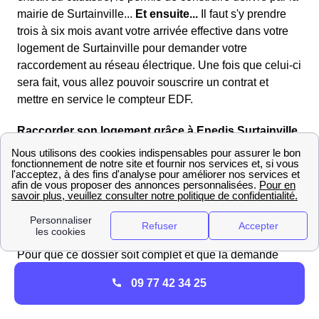
mairie de Surtainville...
Et ensuite...
Il faut s'y prendre
trois à six mois avant votre arrivée effective dans votre
logement de Surtainville pour demander votre
raccordement au réseau électrique. Une fois que celui-ci
sera fait, vous allez pouvoir souscrire un contrat et
mettre en service le compteur EDF.
Raccorder son logement grâce à Enedis Surtainville
Afin de réaliser un
raccordement
de votre logement de
Surtainville au réseau électrique le Surtainvillais, il vous
faut envoyer un
dossier au gestionnaire de réseau
Enedis (ex ErDF). Cela peut se faire sur le site Internet
d'Enedis : https://www.enedis.fr/.
Pour que ce dossier soit complet et que la demande
aboutisse, il vous faudra fournir un certain nombre de
09 77 42 34 25
documents.