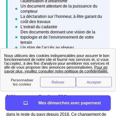
S'informer sur Enedis (ex ERDF) à Sury-Près-Léré
Pourquoi ErDF se fait-il maintenant appeler Enedis à
Sury-Près-Léré ?
Différence entre Enedis et EDF
Mes démarches avec papernest
ErDF se fait appeler Enedis à Sury-Près-Léré comme
dans le reste du pays depuis 2016. Ce changement de