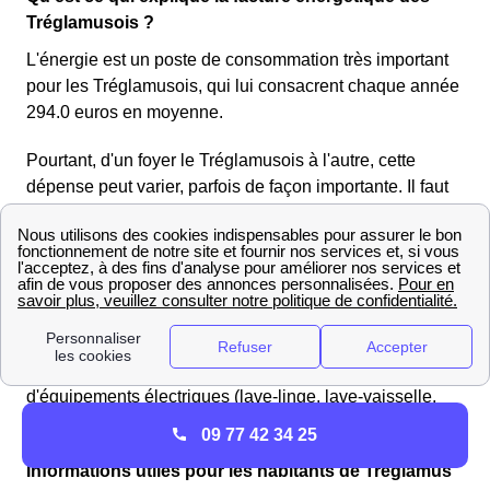
Tréglamusois ?
L'énergie est un poste de consommation très important
pour les Tréglamusois, qui lui consacrent chaque année
294.0 euros en moyenne.
Pourtant, d'un foyer le Tréglamusois à l'autre, cette
dépense peut varier, parfois de façon importante. Il faut
en effet savoir, pour bien comprendre sa facture
d'énergie à Tréglamus, que de nombreux facteurs
influent sur son prix final. Parmi ceux-ci, on peut
notamment retenir le type d'habitation et sa superficie,
mais aussi le type de chauffage utilisé par le foyer de
Tréglamus, sa certification BBC s'il en a une, le
combustible utilisé, et même le nombre et le type
d'équipements électriques (lave-linge, lave-vaisselle,
micro-ondes, etc).
09 77 42 34 25
Informations utiles pour les habitants de Tréglamus