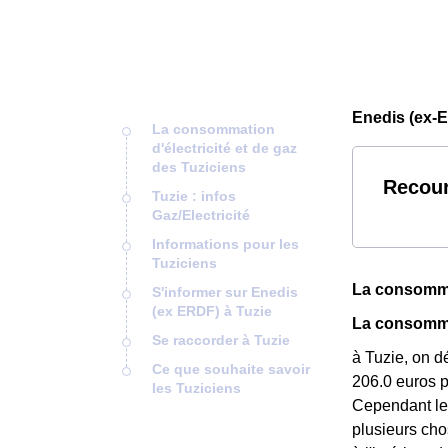
Enedis (ex-E
La consommation
d'électricité et de gaz
des Tuziciens
Recour
Tuzie : infos
Gaz/Electricité
Informations pour les
Tuziciens
La consommat
S'informer sur Enedis
(ex ERDF) à Tuzie
La consomma
Se raccorder à Tuzie
à Tuzie, on d
Ce que souhaite savoir
206.0 euros p
les Tuziciens
Cependant le
plusieurs cho