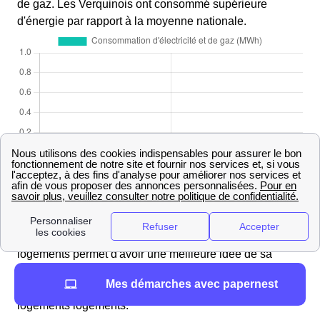
de gaz. Les Verquinois ont consommé supérieure
d'énergie par rapport à la moyenne nationale.
Nombre et type de logements présents à Verquin
Connaître la composition d'une ville en termes de
logements permet d'avoir une meilleure idée de sa
composition, ainsi Verquin situés dans la région Nord-
Mes démarches avec papernest
Pas-De-Calais regroupe près de 3 477 habitants et 1448
logements logements.