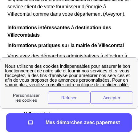
service client de votre fournisseur d'énergie à
Villecomtal comme dans votre département (Aveyron).
Informations intéressantes à destination des
Villecomtalais
Informations pratiques sur la mairie de Villecomtal
Vous avez des démarches administratives à effectuer à
la mairie de Villecomtal ? Plusieurs moyens de contact
vous permettent de joindre le maire actuel, Patrice
PHILOREAU, et le reste de son équipe Villecomtalaise :
Par téléphone, au
05 65 44 60 21
Sur place, à l'adresse suivante :
Mairie de
Villecomtal, 1, place Jean-XXIII, 12580
Villecomtal
Par e-mail, à l'adresse électronique ci-contre
Mes démarches avec papernest
:
mairie@villecomtal.fr