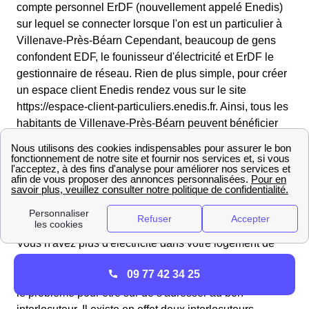
compte personnel ErDF (nouvellement appelé Enedis)
sur lequel se connecter lorsque l'on est un particulier à
Villenave-Près-Béarn Cependant, beaucoup de gens
confondent EDF, le founisseur d'électricité et ErDF le
gestionnaire de réseau. Rien de plus simple, pour créer
un espace client Enedis rendez vous sur le site
https://espace-client-particuliers.enedis.fr. Ainsi, tous les
habitants de Villenave-Près-Béarn peuvent bénéficier
de l'avantage "ErDF à mes côtés" à Villenave-Près-
Béarn pour modifier leurs données personnelles ou
mettre à jour leurs contrats.
Vers qui se tourner en cas de panne ou de coupure
d'électricité à Villenave-Près-Béarn ?
Vous n'avez plus d'électricité dans votre logement de
Villenave-Près-Béarn ? Il peut s'agir de différentes
09 77 42 34 25
pannes ou coupures, et il convient avant tout d'identifier
le problème pour être sûr de s'adresser au bon